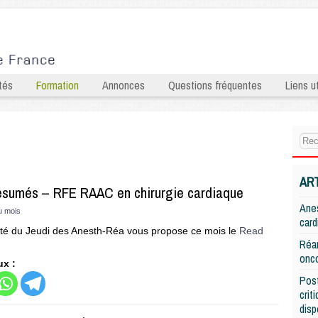
tés
Formation
Annonces
Questions fréquentes
Liens ut
AR
ésumés – RFE RAAC en chirurgie cardiaque
Anes
du mois
card
lité du Jeudi des Anesth-Réa vous propose ce mois le
Read
Réan
onco
ux :
Post
crit
disp