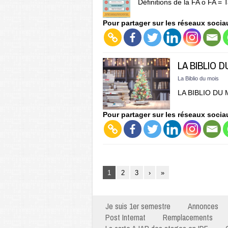
Définitions de la FA o FA = 
Pour partager sur les réseaux socia
LA BIBLIO D
La Biblio du mois
LA BIBLIO DU 
Pour partager sur les réseaux socia
1
2
3
›
»
Je suis 1er semestre
Annonces
Post Internat
Remplacements