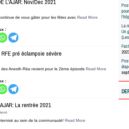
DE L’AJAR: Nov/Dec 2021
Post
pour
l’hô
continue de vous gâter pour les fêtes avec
Read More
La r
ux :
Un g
(Les
Fac
202
 RFE pré éclampsie sévère
Post
dis
di des Anesth-Réa revient pour le 2ème épisode
Read More
sep
ux :
DE
’AJAR: La rentrée 2021
lassé
 éternisé au sein de la communauté!
Read More