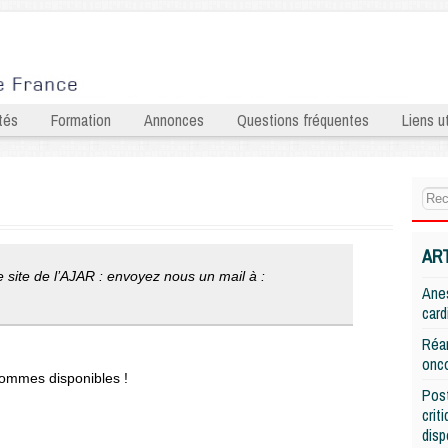
tés
Formation
Annonces
Questions fréquentes
Liens ut
AR
 site de l’AJAR : envoyez nous un mail à :
Anes
card
Réan
onco
sommes disponibles !
Post
crit
disp