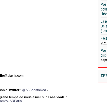
Post
pour
l’hô
La r
Un g
(Les
Fac
202
Post
dis
sep
DE
llo
@ajar-fr.com
rnable
Twitter
:
@AJAnesthRea
.
est grand temps de nous aimer sur
Facebook
:
com/AJARParis