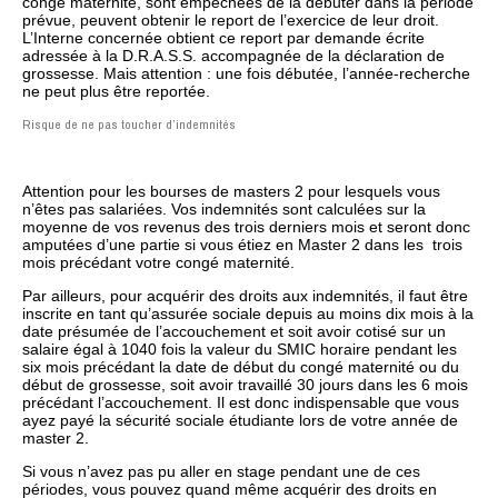
congé maternité, sont empêchées de la débuter dans la période
prévue, peuvent obtenir le report de l’exercice de leur droit.
L’Interne concernée obtient ce report par demande écrite
adressée à la D.R.A.S.S. accompagnée de la déclaration de
grossesse. Mais attention : une fois débutée, l’année-recherche
ne peut plus être reportée.
Risque de ne pas toucher d’indemnités
Attention pour les bourses de masters 2 pour lesquels vous
n’êtes pas salariées. Vos indemnités sont calculées sur la
moyenne de vos revenus des trois derniers mois et seront donc
amputées d’une partie si vous étiez en Master 2 dans les trois
mois précédant votre congé maternité.
Par ailleurs, pour acquérir des droits aux indemnités, il faut être
inscrite en tant qu’assurée sociale depuis au moins dix mois à la
date présumée de l’accouchement et soit avoir cotisé sur un
salaire égal à 1040 fois la valeur du SMIC horaire pendant les
six mois précédant la date de début du congé maternité ou du
début de grossesse, soit avoir travaillé 30 jours dans les 6 mois
précédant l’accouchement. Il est donc indispensable que vous
ayez payé la sécurité sociale étudiante lors de votre année de
master 2.
Si vous n’avez pas pu aller en stage pendant une de ces
périodes, vous pouvez quand même acquérir des droits en