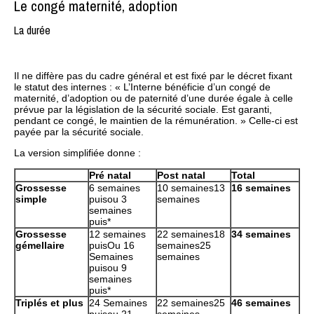
Le congé maternité, adoption
La durée
Il ne diffère pas du cadre général et est fixé par le décret fixant
le statut des internes : « L’Interne bénéficie d’un congé de
maternité, d’adoption ou de paternité d’une durée égale à celle
prévue par la législation de la sécurité sociale. Est garanti,
pendant ce congé, le maintien de la rémunération. » Celle-ci est
payée par la sécurité sociale.
La version simplifiée donne :
Pré natal
Post natal
Total
Grossesse
6 semaines
10 semaines13
16 semaines
simple
puisou 3
semaines
semaines
puis*
Grossesse
12 semaines
22 semaines18
34 semaines
gémellaire
puisOu 16
semaines25
Semaines
semaines
puisou 9
semaines
puis*
Triplés et plus
24 Semaines
22 semaines25
46 semaines
puisou 21
semaines