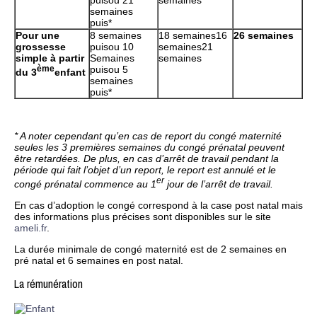
semaines
puis*
Pour une
8 semaines
18 semaines16
26 semaines
grossesse
puisou 10
semaines21
simple à partir
Semaines
semaines
ème
puisou 5
du 3
enfant
semaines
puis*
* A noter cependant qu’en cas de report du congé maternité
seules les 3 premières semaines du congé prénatal peuvent
être retardées. De plus, en cas d’arrêt de travail pendant la
période qui fait l’objet d’un report, le report est annulé et le
er
congé prénatal commence au 1
jour de l’arrêt de travail.
En cas d’adoption le congé correspond à la case post natal mais
des informations plus précises sont disponibles sur le site
ameli.fr
.
La durée minimale de congé maternité est de 2 semaines en
pré natal et 6 semaines en post natal.
La rémunération