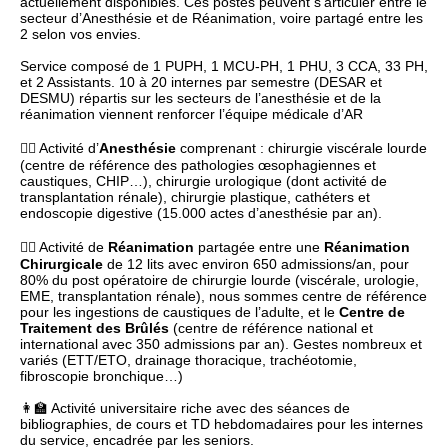
actuellement disponibles. Ces postes peuvent s’articuler entre le
secteur d’Anesthésie et de Réanimation, voire partagé entre les
2 selon vos envies.
Service composé de 1 PUPH, 1 MCU-PH, 1 PHU, 3 CCA, 33 PH,
et 2 Assistants. 10 à 20 internes par semestre (DESAR et
DESMU) répartis sur les secteurs de l’anesthésie et de la
réanimation viennent renforcer l’équipe médicale d’AR
👨‍⚕️ Activité d’
Anesthésie
comprenant : chirurgie viscérale lourde
(centre de référence des pathologies œsophagiennes et
caustiques, CHIP…), chirurgie urologique (dont activité de
transplantation rénale), chirurgie plastique, cathéters et
endoscopie digestive (15.000 actes d’anesthésie par an).
👩‍⚕️ Activité de
Réanimation
partagée entre une
Réanimation
Chirurgicale
de 12 lits avec environ 650 admissions/an, pour
80% du post opératoire de chirurgie lourde (viscérale, urologie,
EME, transplantation rénale), nous sommes centre de référence
pour les ingestions de caustiques de l’adulte, et le
Centre de
Traitement des Brûlés
(centre de référence national et
international avec 350 admissions par an). Gestes nombreux et
variés (ETT/ETO, drainage thoracique, trachéotomie,
fibroscopie bronchique…)
👩‍🏫 Activité universitaire riche avec des séances de
bibliographies, de cours et TD hebdomadaires pour les internes
du service, encadrée par les seniors.