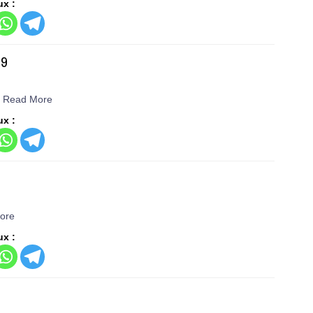
ux :
19
é
Read More
ux :
ore
ux :