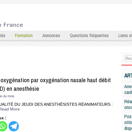
tés
Formation
Annonces
Questions fréquentes
Liens ut
AR
-oxygénation par oxygénation nasale haut débit
Anes
D) en anesthésie
card
lio du mois
Réan
UALITÉ DU JEUDI DES ANESTHÉSISTES RÉANIMATEURS :
onco
Read More
Post
ux :
crit
disp