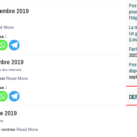
Post
cembre 2019
pour
l’hô
La r
d More
Un g
ux :
(Les
Fac
202
embre 2019
Post
dis
e des Internets
sep
’est
Read More
ux :
DE
re 2019
ets
e rentrée
Read More