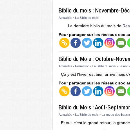
Biblio du mois : Novembre-Dé
Actualités
•
La Biblio du mois
La dernière biblio du mois de
Rea
Pour partager sur les réseaux socia
Biblio du Mois : Octobre-Nov
Actualités
•
Formation
•
La Biblio du mois
•
La revu
Ça y est l’hiver est bien arrivé mais c
Pour partager sur les réseaux socia
Biblio du Mois : Août-Septemb
Actualités
•
La Biblio du mois
•
La revue des Intern
Et oui, c’est le grand retour, la grand