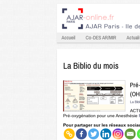
Accueil
Co-DES AR/MIR
Actuali
La Biblio du mois
Pré
(OH
La Bib
ACT
Pré-oxygénation pour une Anesthésie
Pour partager sur les réseaux socia