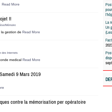
Post
!
Read More
pour
l’hô
jet !!
La r
èse/Mémoire
Un g
(Les
r la gestion de
Read More
Fac
202
Post
e des Internets
dis
 monde medical
Read More
sep
 Samedi 9 Mars 2019
DE
ore
iques contre la mémorisation per opératoire