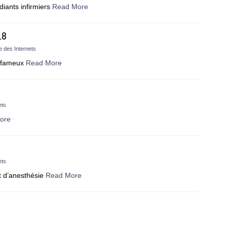
iants infirmiers
Read More
18
e des Internets
 fameux
Read More
ets
ore
ets
 d’anesthésie
Read More