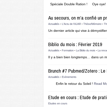
Spéciale Double Ration ! Oye oye
Au secours, on m’a confié un pro
Actualités
•
L'Actu de l'AJAR
•
Thèse/Mémoire
•
Th
Un dernier article qui vise à démystifie
Biblio du mois : Février 2019
Actualités
•
Formation
•
La Biblio du mois
•
La revu
Il y a bien bien longtemps… dans un
Brunch #7 Pubmed/Zotero : Le
Actualités
•
Evènements
Enfin le retour du Soleil !
Read M
Etude en cours : Etude de prat
Etudes en cours