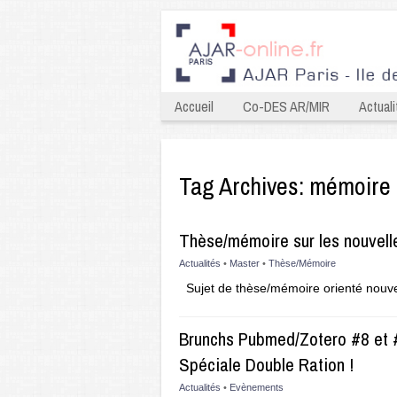
Accueil
Co-DES AR/MIR
Actuali
Tag Archives:
mémoire
Thèse/mémoire sur les nouvell
Actualités
•
Master
•
Thèse/Mémoire
Sujet de thèse/mémoire orienté nouv
Brunchs Pubmed/Zotero #8 et #
Spéciale Double Ration !
Actualités
•
Evènements