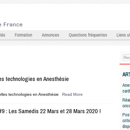
tés
Formation
Annonces
Questions fréquentes
Liens ut
AR
es technologies en Anesthésie
Anes
card
elles technologies en Anesthésie
Read More
Réan
onco
9 : Les Samedis 22 Mars et 28 Mars 2020 !
Post
crit
disp