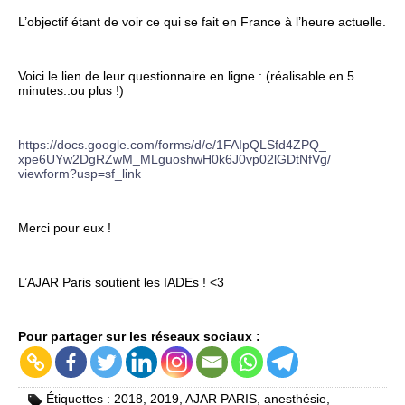
L’objectif étant de voir ce qui se fait en France à l’heure actuelle.
Voici le lien de leur questionnaire en ligne : (réalisable en 5
minutes..ou plus !)
https://docs.google.com/forms/
d/e/1FAIpQLSfd4ZPQ_
xpe6UYw2DgRZwM_
MLguoshwH0k6J0vp02lGDtNfVg/
viewform?usp=sf_link
Merci pour eux !
L’AJAR Paris soutient les IADEs ! <3
Pour partager sur les réseaux sociaux :
Étiquettes :
2018
,
2019
,
AJAR PARIS
,
anesthésie
,