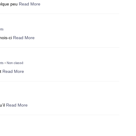
uelque peu
Read More
ets
 mois-ci
Read More
ets
•
Non classé
et
Read More
u’il
Read More