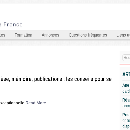
tés
Formation
Annonces
Questions fréquentes
Liens ut
AR
èse, mémoire, publications : les conseils pour se
Anes
card
Réan
xceptionnelle
Read More
onco
Post
crit
disp