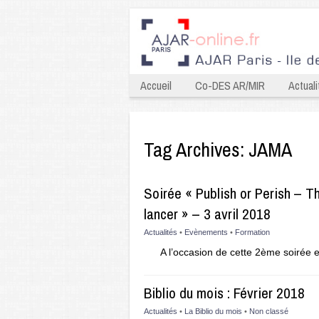
Accueil
Co-DES AR/MIR
Actuali
Tag Archives:
JAMA
Soirée « Publish or Perish – Th
lancer » – 3 avril 2018
Actualités
•
Evènements
•
Formation
A l’occasion de cette 2ème soirée e
Biblio du mois : Février 2018
Actualités
•
La Biblio du mois
•
Non classé