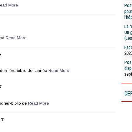
Post
ead More
pour
l’hô
La r
Un g
(Les
eut
Read More
Fac
202
7
Post
dis
ernière biblio de l’année
Read More
sep
7
DE
ndrier-biblio de
Read More
17