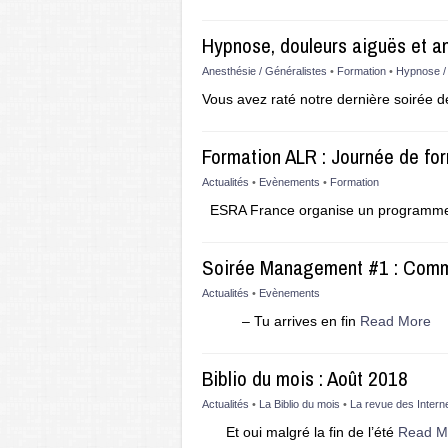
Hypnose, douleurs aiguës et an
Anesthésie / Généralistes
•
Formation
•
Hypnose /
Vous avez raté notre dernière soirée 
Formation ALR : Journée de fo
Actualités
•
Evènements
•
Formation
ESRA France organise un programme 
Soirée Management #1 : Comm
Actualités
•
Evènements
– Tu arrives en fin
Read More
Biblio du mois : Août 2018
Actualités
•
La Biblio du mois
•
La revue des Intern
Et oui malgré la fin de l’été
Read M