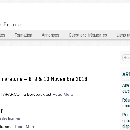
tés
Formation
Annonces
Questions fréquentes
Liens ut
n
AR
n gratuite – 8, 9 & 10 Novembre 2018
Anes
card
 de l’AFARCOT à Bordeaux est
Read More
Réan
onco
18
Post
e des Internets
crit
disp
 fameux
Read More