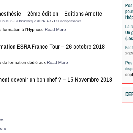
Post
pour
esthésie – 2ème édition – Editions Arnette
l’hô
 Douleur
•
La Bibliothèque de l'AJAR
•
Les indispensables
La r
de formation à l’Hypnose
Read More
Un g
(Les
rmation ESRA France Tour – 26 octobre 2018
Fac
202
Post
de formation dédié aux
Read More
dis
sep
ent devenir un bon chef ? – 15 Novembre 2018
DE
ets
ore