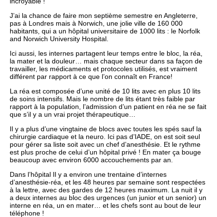
incroyable !
J’ai la chance de faire mon septième semestre en Angleterre,
pas à Londres mais à Norwich, une jolie ville de 160 000
habitants, qui a un hôpital universitaire de 1000 lits : le Norfolk
and Norwich University Hospital.
Ici aussi, les internes partagent leur temps entre le bloc, la réa,
la mater et la douleur… mais chaque secteur dans sa façon de
travailler, les médicaments et protocoles utilisés, est vraiment
différent par rapport à ce que l’on connaît en France!
La réa est composée d’une unité de 10 lits avec en plus 10 lits
de soins intensifs. Mais le nombre de lits étant très faible par
rapport à la population, l’admission d’un patient en réa ne se fait
que s’il y a un vrai projet thérapeutique…
Il y a plus d’une vingtaine de blocs avec toutes les spés sauf la
chirurgie cardiaque et la neuro. Ici pas d’IADE, on est soit seul
pour gérer sa liste soit avec un chef d’anesthésie. Et le rythme
est plus proche de celui d’un hôpital privé ! En mater ça bouge
beaucoup avec environ 6000 accouchements par an.
Dans l’hôpital Il y a environ une trentaine d’internes
d’anesthésie-réa, et les 48 heures par semaine sont respectées
à la lettre, avec des gardes de 12 heures maximum. La nuit il y
a deux internes au bloc des urgences (un junior et un senior) un
interne en réa, un en mater… et les chefs sont au bout de leur
téléphone !