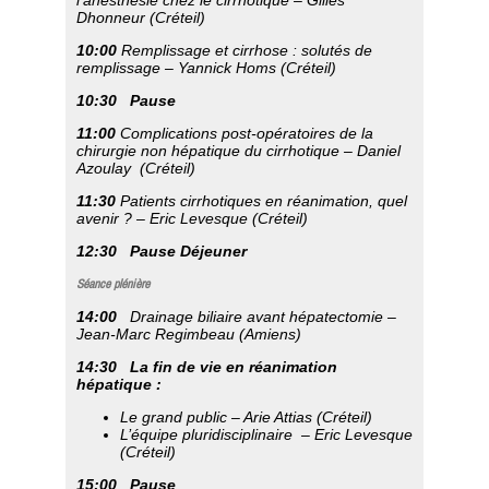
l’anesthésie chez le cirrhotique –
Gilles
Dhonneur (Créteil)
10:00
Remplissage et cirrhose : solutés de
remplissage –
Yannick Homs (Créteil)
10:30
Pause
11:00
Complications post-opératoires de la
chirurgie non hépatique du cirrhotique –
Daniel
Azoulay (Créteil)
11:30
Patients cirrhotiques en réanimation, quel
avenir ? –
Eric Levesque (Créteil)
12:30
Pause Déjeuner
Séance plénière
14:00
Drainage biliaire avant hépatectomie –
Jean-Marc Regimbeau (Amiens)
14:30
La fin de vie en réanimation
hépatique :
Le grand public –
Arie Attias (Créteil)
L’équipe pluridisciplinaire –
Eric Levesque
(Créteil)
15:00
Pause