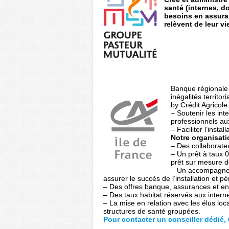
santé (internes, d
besoins en assura
relèvent de leur v
Banque régionale 
inégalités territo
by Crédit Agricole
– Soutenir les int
professionnels aux
– Faciliter l’insta
Notre organisati
– Des collaborate
– Un prêt à taux 
prêt sur mesure de
– Un accompagneme
assurer le succès de l’installation et pér
– Des offres banque, assurances et e
– Des taux habitat réservés aux inter
– La mise en relation avec les élus loc
structures de santé groupées.
Pour contacter un conseiller dédié