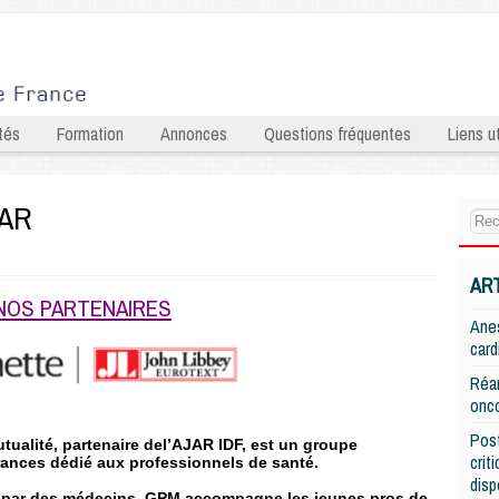
tés
Formation
Annonces
Questions fréquentes
Liens ut
JAR
AR
NOS PARTENAIRES
Anes
card
Réan
onco
Post
ualité, partenaire del’AJAR IDF, est un groupe
crit
rances dédié aux professionnels de santé.
disp
é par des médecins, GPM accompagne les jeunes pros de