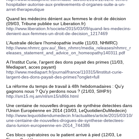
hospitalier-autorise-aux-prelevements-d-organes-suite-a-un-
arret-therapeutique
Quand les médecins dénient aux femmes le droit de décision
(09/03, Tribune publiée sur Liberation.fr)
http://www.liberation.fr/societe/2015/03/09/quand-les-medecins-
denient-aux-femmes-un-droit-de-decision_1217469
L’Australie déclare l’homéopathie inutile (11/03, NHMRC)
http://www.nhmrc.gov.au/_files_nhmrc/media_releases/nhmrc_r
eleases_statement_and_advice_on_homeopathy140311.pdf
A l’Institut Curie, l’argent des dons payait des primes (11/03,
Mediapart, acces payant)
http://www.mediapart.fr/journal/france/110315/linstitut-curie-
largent-des-dons-payait-des-primes?onglet=full
La réforme du temps de travail à 48h hebdomadaires : Qu’y
gagnons nous ? Qu’y perdons nous ? (21/03, SIHP.fr)
http://sm15.mj.am/nl/sm15/s86ti.html
Une centaine de nouvelles drogues de synthèse detectées dans
l’Union Européenne en 2014 (10/03, LeQuotidienDuMedecin)
http://www.lequotidiendumedecin.fr/actualites/article/2015/03/10/
une-centaine-de-nouvelles-drogues-de-synthese-detectees-
dans-lunion-europeenne-en-2014_744386
Ces blocs opératoires ou le patient arrive à pied (12/03, Le