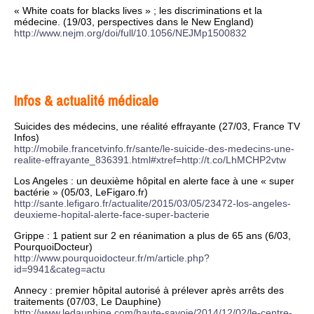
« White coats for blacks lives » ; les discriminations et la
médecine. (19/03, perspectives dans le New England)
http://www.nejm.org/doi/full/10.1056/NEJMp1500832
Infos & actualité médicale
Suicides des médecins, une réalité effrayante (27/03, France TV
Infos)
http://mobile.francetvinfo.fr/sante/le-suicide-des-medecins-une-
realite-effrayante_836391.html#xtref=http://t.co/LhMCHP2vtw
Los Angeles : un deuxième hôpital en alerte face à une « super
bactérie » (05/03, LeFigaro.fr)
http://sante.lefigaro.fr/actualite/2015/03/05/23472-los-angeles-
deuxieme-hopital-alerte-face-super-bacterie
Grippe : 1 patient sur 2 en réanimation a plus de 65 ans (6/03,
PourquoiDocteur)
http://www.pourquoidocteur.fr/m/article.php?
id=9941&categ=actu
Annecy : premier hôpital autorisé à prélever après arrêts des
traitements (07/03, Le Dauphine)
http://www.ledauphine.com/haute-savoie/2014/12/02/le-centre-