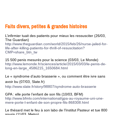
Faits divers, petites & grandes histoires
L’infirmier tuait des patients pour mieux les ressusciter (26/03,
The Guardian)
http://www.theguardian.com/world/2015/feb/26/nurse-jailed-for-
life-after-killing-patients-for-thrill-of-resuscitation?
CMP=share_btn_tw
15 500 penis mesurés pour la science (03/03, Le Monde)
http://www.lemonde.fr/sciences/article/2015/03/03/le-penis-de-
long-en-large_4586215_1650684.html
Le « syndrome d’auto brasserie », ou comment être ivre sans
avoir bu (07/03, Slate.fr)
http://www.slate.fr/story/98807/syndrome-auto-brasserie
GPA : elle porte l’enfant de son fils (10/03, BFM)
http://www.bfmtv.com/international/gpa-au-royaume-uni-une-
mere-porte-l-enfant-de-son-propre-fils-868308.html
Le thésard met le feu à son labo de l’Institut Pasteur et tue 800
souris (11/03, Metro)