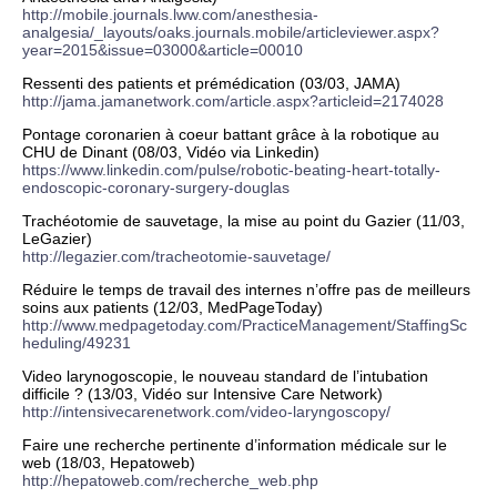
http://mobile.journals.lww.com/anesthesia-
analgesia/_layouts/oaks.journals.mobile/articleviewer.aspx?
year=2015&issue=03000&article=00010
Ressenti des patients et prémédication (03/03, JAMA)
http://jama.jamanetwork.com/article.aspx?articleid=2174028
Pontage coronarien à coeur battant grâce à la robotique au
CHU de Dinant (08/03, Vidéo via Linkedin)
https://www.linkedin.com/pulse/robotic-beating-heart-totally-
endoscopic-coronary-surgery-douglas
Trachéotomie de sauvetage, la mise au point du Gazier (11/03,
LeGazier)
http://legazier.com/tracheotomie-sauvetage/
Réduire le temps de travail des internes n’offre pas de meilleurs
soins aux patients (12/03, MedPageToday)
http://www.medpagetoday.com/PracticeManagement/StaffingSc
heduling/49231
Video larynogoscopie, le nouveau standard de l’intubation
difficile ? (13/03, Vidéo sur Intensive Care Network)
http://intensivecarenetwork.com/video-laryngoscopy/
Faire une recherche pertinente d’information médicale sur le
web (18/03, Hepatoweb)
http://hepatoweb.com/recherche_web.php