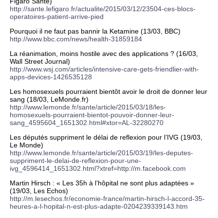
Figaro Santé)
http://sante.lefigaro.fr/actualite/2015/03/12/23504-ces-blocs-
operatoires-patient-arrive-pied
Pourquoi il ne faut pas bannir la Ketamine (13/03, BBC)
http://www.bbc.com/news/health-31859184
La réanimation, moins hostile avec des applications ? (16/03,
Wall Street Journal)
http://www.wsj.com/articles/intensive-care-gets-friendlier-with-
apps-devices-1426535128
Les homosexuels pourraient bientôt avoir le droit de donner leur
sang (18/03, LeMonde.fr)
http://www.lemonde.fr/sante/article/2015/03/18/les-
homosexuels-pourraient-bientot-pouvoir-donner-leur-
sang_4595604_1651302.html#xtor=AL-32280270
Les députés suppriment le délai de reflexion pour l’IVG (19/03,
Le Monde)
http://www.lemonde.fr/sante/article/2015/03/19/les-deputes-
suppriment-le-delai-de-reflexion-pour-une-
ivg_4596414_1651302.html?xtref=http://m.facebook.com
Martin Hirsch : « Les 35h à l’hôpital ne sont plus adaptées »
(19/03, Les Echos)
http://m.lesechos.fr/economie-france/martin-hirsch-l-accord-35-
heures-a-l-hopital-n-est-plus-adapte-0204239339143.htm