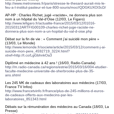
http://www.metronews.fr/paris/stresse-le-thesard-aurait-mis-le-
feu-a-l-institut-pasteur-et-tue-800-souris/moci!QDGKUXOI3cD/
AP-HP : Charles Richet, jugé «raciste», ne donnera plus son
nom à un hôpital du Val-d’Oise (12/03, Le Figaro)
http://www.lefigaro.fr/actualite-france/2015/03/12/01016-
20150312ARTFIG00109-charles-richet-juge-raciste-ne-
donnera-plus-son-nom-a-un-hopital-du-val-d-oise.php
Débat sur la fin de vie : « Comment j’ai suicidé mon père »
(13/03, Le Monde)
http://www.lemonde.fr/societe/article/2015/03/12/comment-j-ai-
suicide-mon-pere_4592719_3224.html?
xtref=http://t.co/LgGbhnkOa3
Diplômé en médecine à 42 ans ! (16/03, Radio-Canada)
http://m.radio-canada.ca/regions/estrie/2015/03/16/004-etudier-
faculte-medecine-universite-de-sherbrooke-plus-de-35-
ans.shtml
Les 245 M€ de cadeaux des laboratoires aux médecins (17/03,
France TV Infos)
http://www.francetvinfo.fr/france/plus-de-245-millions-d-euros-
de-cadeaux-offerts-aux-medecins-par-les-
laboratoires_851343.html
Débats sur la rémunération des médecins au Canada (18/03, La
Presse)