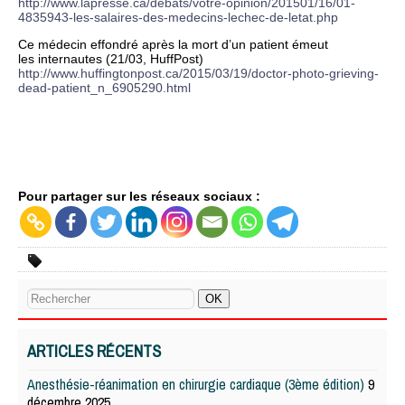
http://www.lapresse.ca/debats/votre-opinion/201501/16/01-
4835943-les-salaires-des-medecins-lechec-de-letat.php
Ce médecin effondré après la mort d’un patient émeut
les internautes (21/03, HuffPost)
http://www.huffingtonpost.ca/2015/03/19/doctor-photo-grieving-
dead-patient_n_6905290.html
Pour partager sur les réseaux sociaux :
ARTICLES RÉCENTS
Anesthésie-réanimation en chirurgie cardiaque (3ème édition)
9
décembre 2025