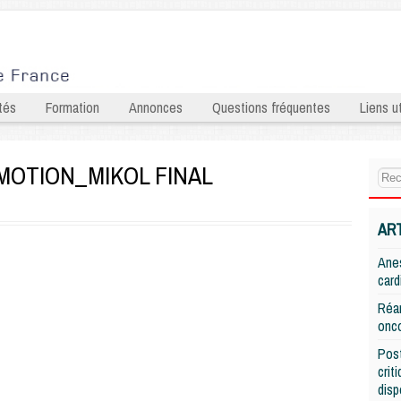
tés
Formation
Annonces
Questions fréquentes
Liens ut
MOTION_MIKOL FINAL
AR
Anes
card
Réan
onco
Post
crit
disp