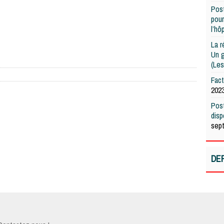
Post
pour
l’hô
La r
Un g
(Les
Fac
202
Post
dis
sep
DE