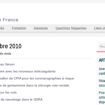
tés
Formation
Annonces
Questions fréquentes
Liens ut
mbre 2010
 du mois
AR
 au Xénon
Anes
ire avec les nouveaux anticoagulants
card
 ballon de CPIA pour les coronarographies à risque
Réan
onco
 de gentamicine dans la chirurgie colo-rectale
Post
ur les nuls
crit
 de sauvetage dans le SDRA
disp