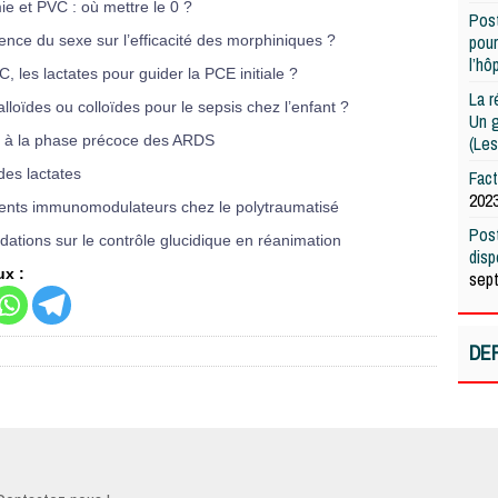
e et PVC : où mettre le 0 ?
Post
pour
uence du sexe sur l’efficacité des morphiniques ?
l’hô
, les lactates pour guider la PCE initiale ?
La r
talloïdes ou colloïdes pour le sepsis chez l’enfant ?
Un g
(Les
s à la phase précoce des ARDS
des lactates
Fac
202
ments immunomodulateurs chez le polytraumatisé
Post
tions sur le contrôle glucidique en réanimation
dis
ux :
sep
DE