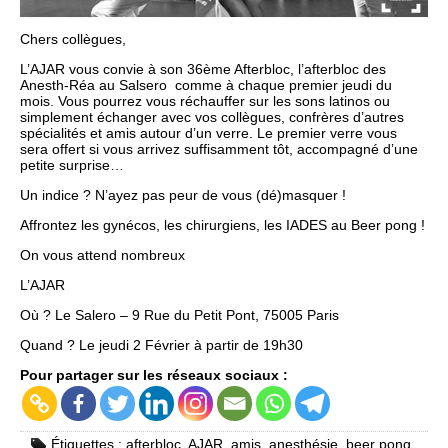
Chers collègues,
L’AJAR vous convie à son 36ème Afterbloc, l’afterbloc des
Anesth-Réa au Salsero comme à chaque premier jeudi du
mois. Vous pourrez vous réchauffer sur les sons latinos ou
simplement échanger avec vos collègues, confrères d’autres
spécialités et amis autour d’un verre. Le premier verre vous
sera offert si vous arrivez suffisamment tôt, accompagné d’une
petite surprise…
Un indice ? N’ayez pas peur de vous (dé)masquer !
Affrontez les gynécos, les chirurgiens, les IADES au Beer pong !
On vous attend nombreux
L’AJAR
Où ? Le Salero – 9 Rue du Petit Pont, 75005 Paris
Quand ? Le jeudi 2 Février à partir de 19h30
Pour partager sur les réseaux sociaux :
Étiquettes :
afterbloc
,
AJAR
,
amis
,
anesthésie
,
beer pong
,