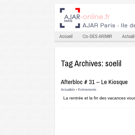
Accueil
Co-DES AR/MIR
Actuali
Tag Archives:
soelil
Afterbloc # 31 – Le Kiosque
Actualités
•
Evènements
La rentrée et la fin des vacances vou