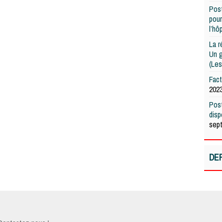
Post
pour
l’hô
La r
Un g
(Les
Fac
202
Post
dis
sep
DE