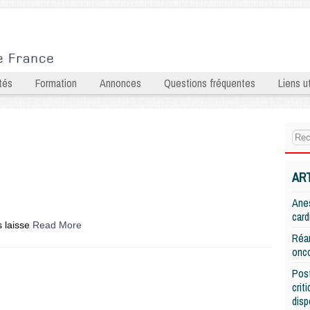
tés
Formation
Annonces
Questions fréquentes
Liens ut
AR
Anes
card
s laisse
Read More
Réan
onco
Post
crit
disp