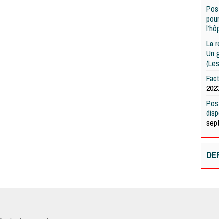
Post
pour
l’hô
La r
Un g
(Les
Fac
202
Post
dis
sep
DE