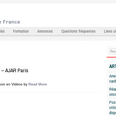
tés
Formation
Annonces
Questions fréquentes
Liens ut
AR
] – AJAR Paris
Anes
card
voir en Vidéos by
Read More
Réan
onco
Post
crit
disp