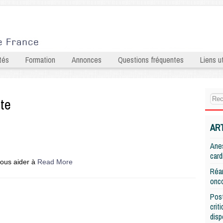
tés
Formation
Annonces
Questions fréquentes
Liens ut
ste
AR
Anes
card
vous aider à
Read More
Réan
onco
Post
crit
disp