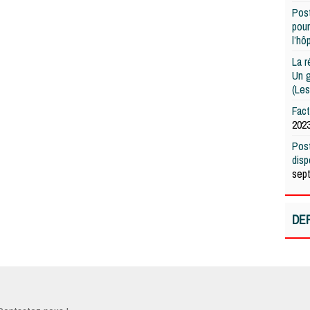
Post
pour
l’hô
La r
Un g
(Les
Fac
202
Post
dis
sep
DE