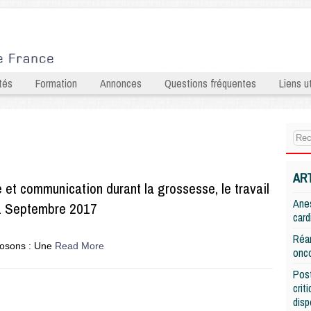
tés
Formation
Annonces
Questions fréquentes
Liens ut
AR
et communication durant la grossesse, le travail
Anes
11 Septembre 2017
card
Réan
posons : Une
Read More
onco
Post
crit
disp