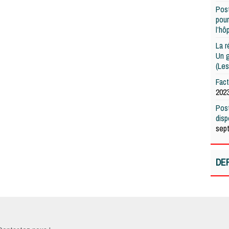
Post
pour
l’hô
La r
Un g
(Les
Fac
202
Post
dis
sep
DE