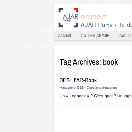
Accueil
Co-DES AR/MIR
Actuali
Tag Archives:
book
DES : l’AR-Book
Maquette et DES
•
Questions fréquentes
Un « Logbook » ? C’est quoi ? Un log