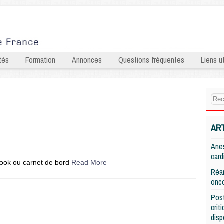
tés
Formation
Annonces
Questions fréquentes
Liens ut
AR
Anes
card
book ou carnet de bord
Read More
Réan
onco
Post
crit
disp