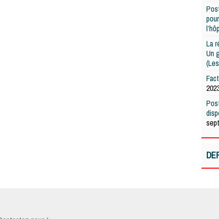
Post
pour
l’hô
La r
Un g
(Les
Fac
202
Post
dis
sep
DE