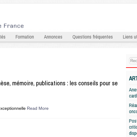
tés
Formation
Annonces
Questions fréquentes
Liens ut
AR
èse, mémoire, publications : les conseils pour se
Anes
card
Réan
xceptionnelle
Read More
onco
Post
crit
disp