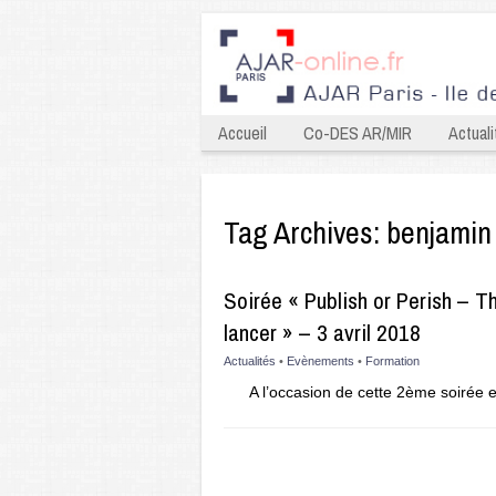
Accueil
Co-DES AR/MIR
Actuali
Tag Archives:
benjamin
Soirée « Publish or Perish – Th
lancer » – 3 avril 2018
Actualités
•
Evènements
•
Formation
A l’occasion de cette 2ème soirée e