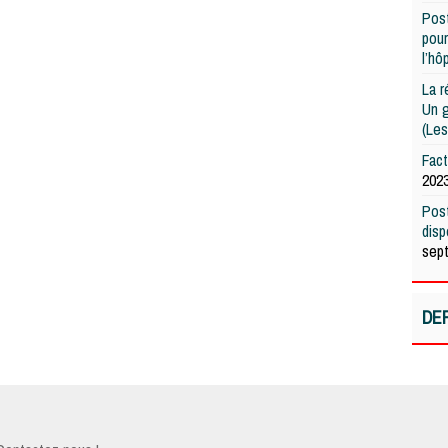
Post
pour
l’hô
La r
Un g
(Les
Fac
202
Post
dis
sep
DE