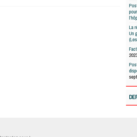
Post
pour
l’hô
La r
Un g
(Les
Fac
202
Post
dis
sep
DE