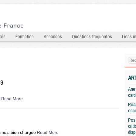
tés
Formation
Annonces
Questions fréquentes
Liens ut
AR
19
Anes
card
é
Read More
Réan
onco
Post
crit
disp
u mois bien chargée
Read More